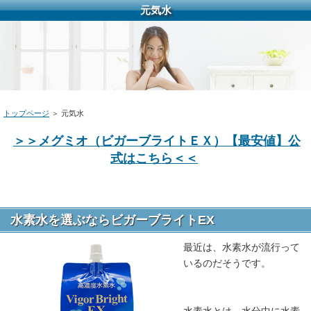
元気水
トップページ
＞ 元気水
＞＞メグミオ（ビガーブライトＥＸ）【最安値】公
式はこちら＜＜
水素水を選ぶならビガーブライトEX
最近は、水素水が流行って
いるのだそうです。
水素水とは、水分中に水素